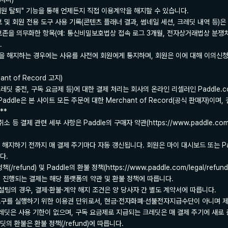
회원 탈퇴" 기능을 통해 언제든지 직접 이용계약을 해지할 수 있습니다.

보 및 회원 전용 도구 사용 기록(콘텐츠 플래너 결과, 썸네일 세션, 크레딧 내역 등)은
 보존을 의무화한 항목(예: 통신비밀보호법상 접속 로그 3개월, 전자상거래법상 분쟁처리


을 해지하는 경우에는 사유를 사전에 회원에게 통지하며, 회원은 이에 대해 이의신청을
nt of Record 고지)

레딧 충전, 구독 요금제 등)에 대한 결제 처리는 회사의 온라인 리셀러인 Paddle.com M
*Paddle은 본 사이트 모든 주문에 대한 Merchant of Record(공식 판매자)이며, 
*

 등 결제 관련 세부 사항은 Paddle의 구매자 약관(https://www.paddle.com/le
접 해지하기 전까지 매 결제 주기마다 자동 갱신됩니다. 회원은 마이 대시보드 또는 Pa
.

refund) 및 Paddle의 환불 정책(https://www.paddle.com/legal/refund
서 진행되는 결제는 해당 플랫폼의 약관 및 환불 정책에 따릅니다.

컨설팅의 경우, 결제·환불·계약 해지 조건은 양 당사자 간 별도 계약서에 따릅니다.

AI 도구를 실행하기 위한 이용권 단위로서, 현금·전자화폐·선불전자지급수단이 아니며
크레딧은 사용 기한이 없으며, 구독 요금제로 지급되는 크레딧은 매 결제 주기에 새로
의 환불은 환불 정책(/refund)에 따릅니다.
